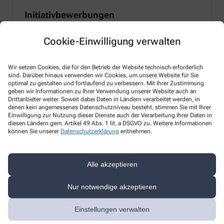
Initiativbewerbungen
Cookie-Einwilligung verwalten
Mehr Erfahren
Wir setzen Cookies, die für den Betrieb der Website technisch erforderlich
So erreichen Sie uns
sind. Darüber hinaus verwenden wir Cookies, um unsere Website für Sie
optimal zu gestalten und fortlaufend zu verbessern. Mit Ihrer Zustimmung
geben wir Informationen zu Ihrer Verwendung unserer Website auch an
Drittanbieter weiter. Soweit dabei Daten in Ländern verarbeitet werden, in
Apotheker/-in
denen kein angemessenes Datenschutzniveau besteht, stimmen Sie mit Ihrer
Einwilligung zur Nutzung dieser Dienste auch der Verarbeitung Ihrer Daten in
Mag. pharm. Stefan Friedrich Pschick
diesen Ländern gem. Artikel 49 Abs. 1 lit. a DSGVO zu. Weitere Informationen
können Sie unserer
Datenschutzerklärung
entnehmen.
Telefonnummer
+49-8634 / 2608113
Alle akzeptieren
Faxnummer
Nur notwendige akzeptieren
+49-8634 / 6241198
Einstellungen verwalten
E-Mail-Adresse